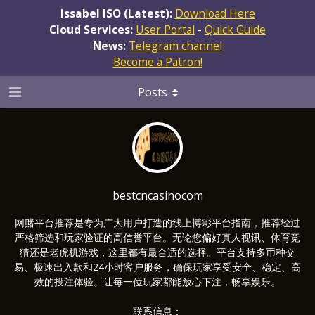
Issabel ISO (Latest):
Download Here
Cloud Services:
User Portal
-
Quick Guide
News:
Telegram channel
Become a Patron!
Posts
bestcncasinocom
网赌平台推荐是专为广大用户打造的线上博彩平台指南，推荐经过
严格筛选和玩家验证的高信誉平台。无论您偏好真人视讯、体育竞
猜还是老虎机游戏，这里都有最合适的选择。平台支持多币种交
易、极速出入款和24小时客户服务，确保玩家享受安全、稳定、高
效的投注体验。让每一位玩家都能放心下注，畅享娱乐。
联系信息：