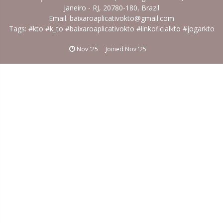
Janeiro - RJ, 20780-180, Brazil
Email: baixaroaplicativokto@gmail.com
Tags: #kto #k_to #baixaroaplicativokto #linkoficialkto #jogarkto
Nov '25
Joined
Nov '25