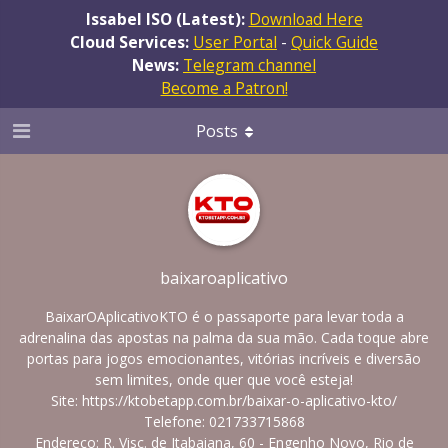
Issabel ISO (Latest):
Download Here
Cloud Services:
User Portal
-
Quick Guide
News:
Telegram channel
Become a Patron!
Posts
baixaroaplicativo
BaixarOAplicativoKTO é o passaporte para levar toda a
adrenalina das apostas na palma da sua mão. Cada toque abre
portas para jogos emocionantes, vitórias incríveis e diversão
sem limites, onde quer que você esteja!
Site:
https://ktobetapp.com.br/baixar-o-aplicativo-kto/
Telefone: 021733715868
Endereço: R. Visc. de Itabaiana, 60 - Engenho Novo, Rio de