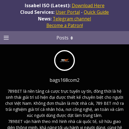
Issabel ISO (Latest):
Download Here
Cloud Services:
User Portal
-
Quick Guide
News:
Telegram channel
Become a Patron!
Posts
bags168com2
789BET là nền tảng cá cược trực tuyến uy tín, đồng thời là hệ
sinh thái giải trí số hiện đại được thiết kế chuyên biệt cho người
chơi Việt Nam. Không đơn thuần là một nhà cái, 789 BET mở ra
trải nghiệm giải trí cá nhân hóa, nơi công nghệ, an toàn và cảm
xúc người dùng được đặt làm trung tâm.
789BET vận hành theo mô hình nhà cái quốc tế, sở hữu giao
diện thông minh, khả năng tối ưu hành vi người dùng, cùng hệ