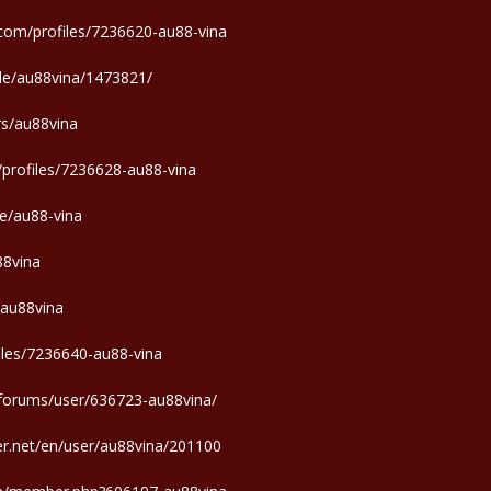
com/profiles/7236620-au88-vina
ile/au88vina/1473821/
rs/au88vina
profiles/7236628-au88-vina
le/au88-vina
88vina
/au88vina
ofiles/7236640-au88-vina
/forums/user/636723-au88vina/
er.net/en/user/au88vina/201100