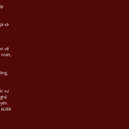
úp
gà và
ảo vệ
n toàn,
uống,
ác sự
nghệ
uyến.
: AU88