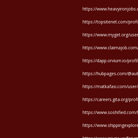
https://www.heavyironjobs.
https://topsitenet.com/prof
https://www.myget.org/use
https://www.claimajob.com/
https://dapp.orvium.io/profi
https://hubpages.com/@au
https://matkafasi.com/user
https://careers.gita.org/pr
https://www.soshified.com
https://www.shippingexplor