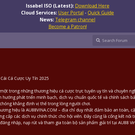
Issabel ISO (Latest):
Download Here
Cloud Services:
User Portal
-
Quick Guide
News:
Telegram channel
Become a Patron!
 Cái Cá Cược Uy Tín 2025
 một trong những thương hiệu cá cược trực tuyến uy tín và chuyên ng
h hướng phát triển minh bạch, dịch vụ chuẩn quốc tế và chính sách b
chóng khẳng định vị thế trong lòng người chơi.
thương hiệu là AU88VINA.COM – địa chỉ duy nhất đảm bảo an toàn, c
ng cấp các dịch vụ chính thức cho hội viên. Đây cũng là cổng kết nối t
 đăng nhập, nạp rút và tham gia toàn bộ sản phẩm giải trí tại AU88 Vi