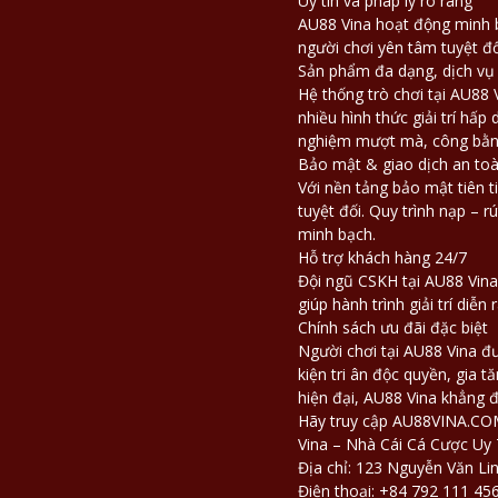
Uy tín và pháp lý rõ ràng
AU88 Vina hoạt động minh b
người chơi yên tâm tuyệt đối
Sản phẩm đa dạng, dịch v
Hệ thống trò chơi tại AU88 
nhiều hình thức giải trí hấp
nghiệm mượt mà, công bằn
Bảo mật & giao dịch an to
Với nền tảng bảo mật tiên 
tuyệt đối. Quy trình nạp – 
minh bạch.
Hỗ trợ khách hàng 24/7
Đội ngũ CSKH tại AU88 Vina 
giúp hành trình giải trí diễn 
Chính sách ưu đãi đặc biệt
Người chơi tại AU88 Vina đ
kiện tri ân độc quyền, gia t
hiện đại, AU88 Vina khẳng đ
Hãy truy cập AU88VINA.COM 
Vina – Nhà Cái Cá Cược Uy 
Địa chỉ: 123 Nguyễn Văn L
Điện thoại: +84 792 111 45