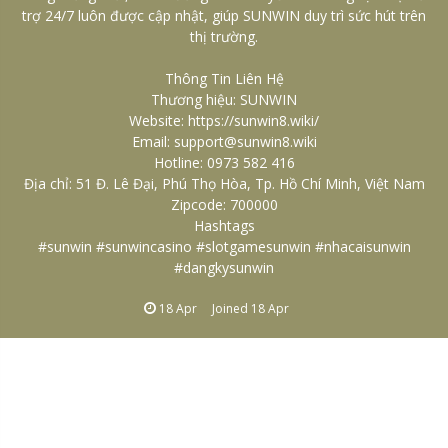
trợ 24/7 luôn được cập nhật, giúp SUNWIN duy trì sức hút trên
thị trường.
Thông Tin Liên Hệ
Thương hiệu: SUNWIN
Website:
https://sunwin8.wiki/
Email: support@sunwin8.wiki
Hotline: 0973 582 416
Địa chỉ: 51 Đ. Lê Đại, Phú Thọ Hòa, Tp. Hồ Chí Minh, Việt Nam
Zipcode: 700000
Hashtags
#sunwin #sunwincasino #slotgamesunwin #nhacaisunwin
#dangkysunwin
18 Apr
Joined
18 Apr