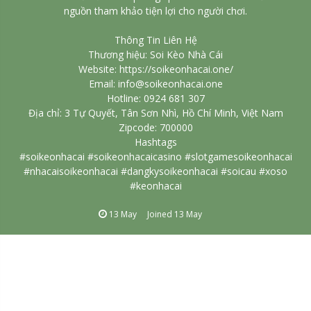
nguồn tham khảo tiện lợi cho người chơi.
Thông Tin Liên Hệ
Thương hiệu: Soi Kèo Nhà Cái
Website:
https://soikeonhacai.one/
Email: info@soikeonhacai.one
Hotline: 0924 681 307
Địa chỉ: 3 Tự Quyết, Tân Sơn Nhì, Hồ Chí Minh, Việt Nam
Zipcode: 700000
Hashtags
#soikeonhacai #soikeonhacaicasino #slotgamesoikeonhacai
#nhacaisoikeonhacai #dangkysoikeonhacai #soicau #xoso
#keonhacai
13 May
Joined
13 May