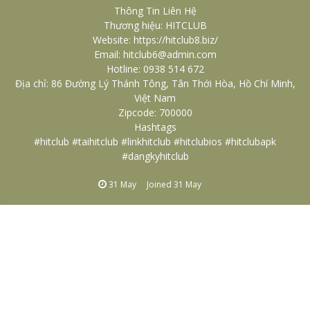
Thông Tin Liên Hệ
Thương hiệu: HITCLUB
Website:
https://hitclub8.biz/
Email: hitclub6@admin.com
Hotline: 0938 514 672
Địa chỉ: 86 Đường Lý Thánh Tông, Tân Thới Hòa, Hồ Chí Minh,
Việt Nam
Zipcode: 700000
Hashtags
#hitclub #taihitclub #linkhitclub #hitclubios #hitclubapk
#dangkyhitclub
31 May
Joined
31 May