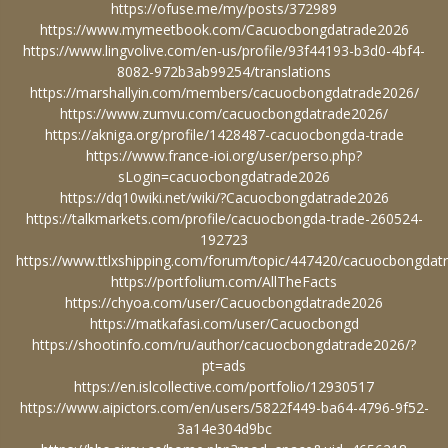
https://ofuse.me/my/posts/372989
https://www.mymeetbook.com/Cacuocbongdatrade2026
https://www.lingvolive.com/en-us/profile/93f44193-b3d0-4bf4-
8082-972b3ab99254/translations
https://marshallyin.com/members/cacuocbongdatrade2026/
https://www.zumvu.com/cacuocbongdatrade2026/
https://akniga.org/profile/1428487-cacuocbongda-trade
https://www.france-ioi.org/user/perso.php?
sLogin=cacuocbongdatrade2026
https://dq10wiki.net/wiki/?Cacuocbongdatrade2026
https://talkmarkets.com/profile/cacuocbongda-trade-260524-
192723
https://www.ttlxshipping.com/forum/topic/447420/cacuocbongdat
https://portfolium.com/AllTheFacts
https://chyoa.com/user/Cacuocbongdatrade2026
https://matkafasi.com/user/Cacuocbongd
https://shootinfo.com/ru/author/cacuocbongdatrade2026/?
pt=ads
https://en.islcollective.com/portfolio/12930517
https://www.aipictors.com/en/users/5822f449-ba64-4796-9f52-
3a14e304d9bc