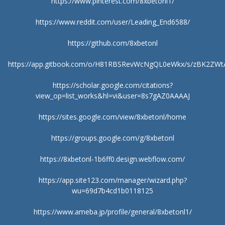
https://www.pinterest.com/8xbetonl1/
https://www.reddit.com/user/Leading_End6588/
https://github.com/8xbetonl
https://app.gitbook.com/o/H81RBSRevWcNgQL0eWkx/s/zBK2ZWt
https://scholar.google.com/citations?
view_op=list_works&hl=vi&user=8s7gAZ0AAAAJ
https://sites.google.com/view/8xbetonl/home
https://groups.google.com/g/8xbetonl
https://8xbetonl-1b6ff0.design.webflow.com/
https://app.site123.com/manager/wizard.php?
wu=69d7b4cd1b0118125
https://www.ameba.jp/profile/general/8xbetonl1/