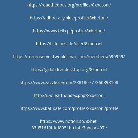
https://readthedocs.org/profiles/8xbetonl/
https://adhocracy.plus/profile/8xbetonl/
https://www.telix.pl/profile/8xbetonl/
https://hilfe.orrs.de/user/8xbetonl
https://forumserver.twoplustwo.com/members/690959/
https://gitlab.freedesktop.org/8xbetonl
https://www.zazzle.se/mbr/238180777360393108
http://nao.earth/index.php?8xbetonl
https://www.bat-safe.com/profile/8xbetonl/profile
https://www.notion.so/8xbet-
33d51610bfdf8051ba1bfe7abcbc407e