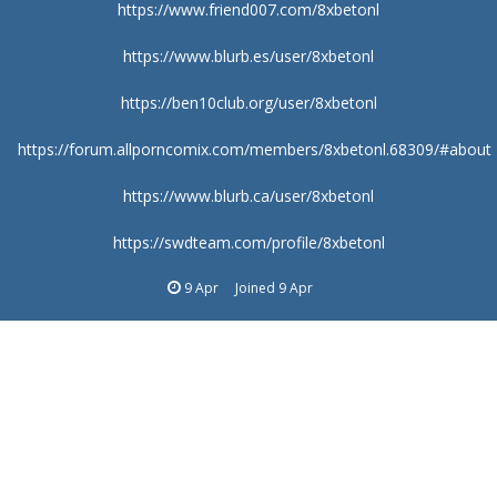
https://www.friend007.com/8xbetonl
https://www.blurb.es/user/8xbetonl
https://ben10club.org/user/8xbetonl
https://forum.allporncomix.com/members/8xbetonl.68309/#about
https://www.blurb.ca/user/8xbetonl
https://swdteam.com/profile/8xbetonl
9 Apr
Joined
9 Apr