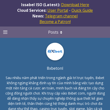
Issabel ISO (Latest):
Download Here
Cloud Services:
User Portal
-
Quick Guide
News:
Telegram channel
Become a Patron!
Posts
8xbetonl
Sau nhiều năm phát triển trong ngành giải trí trực tuyến, 8xbet
không ngừng khẳng định uy tín của mình bằng việc tạo dựng
một nền tảng cá cược an toàn, minh bạch và đáng tin cậy cho
cộng đồng người chơi. Khi truy cập vào 8xbet com, người dùng
dễ dàng nhận thấy sự chuyên nghiệp thông qua thiết kế giao
diện tinh tế, thân thiện cùng hệ thống danh mục trò chơi đa
dạng như thể thao, casino trực tuyến, slot game, bắn cá và