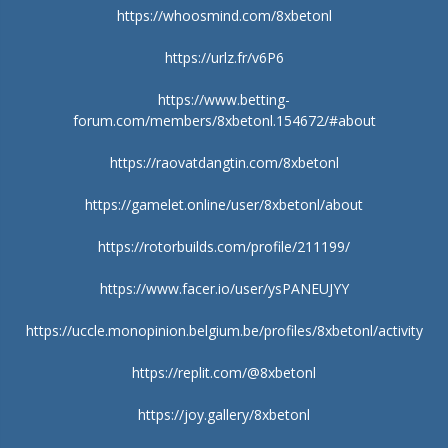
https://whoosmind.com/8xbetonl
https://urlz.fr/v6P6
https://www.betting-
forum.com/members/8xbetonl.154672/#about
https://raovatdangtin.com/8xbetonl
https://gamelet.online/user/8xbetonl/about
https://rotorbuilds.com/profile/211199/
https://www.facer.io/user/ysPANEUJYY
https://uccle.monopinion.belgium.be/profiles/8xbetonl/activity
https://replit.com/@8xbetonl
https://joy.gallery/8xbetonl