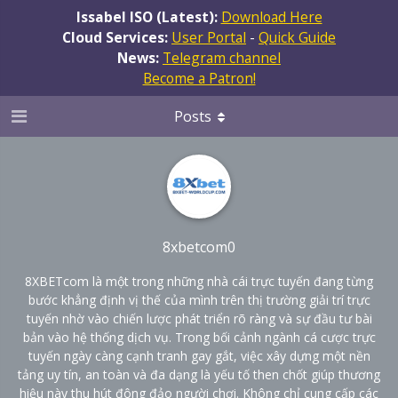
Issabel ISO (Latest):
Download Here
Cloud Services:
User Portal
-
Quick Guide
News:
Telegram channel
Become a Patron!
Posts
8xbetcom0
8XBETcom là một trong những nhà cái trực tuyến đang từng
bước khẳng định vị thế của mình trên thị trường giải trí trực
tuyến nhờ vào chiến lược phát triển rõ ràng và sự đầu tư bài
bản vào hệ thống dịch vụ. Trong bối cảnh ngành cá cược trực
tuyến ngày càng cạnh tranh gay gắt, việc xây dựng một nền
tảng uy tín, an toàn và đa dạng là yếu tố then chốt giúp thương
hiệu này thu hút đông đảo người chơi. Không chỉ cung cấp các