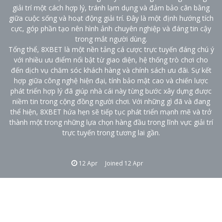
giải trí một cách hợp lý, tránh lạm dụng và đảm bảo cân bằng
giữa cuộc sống và hoạt động giải trí. Đây là một định hướng tích
cực, góp phần tạo nên hình ảnh chuyên nghiệp và đáng tin cậy
trong mắt người dùng.
Tổng thể, 8XBET là một nền tảng cá cược trực tuyến đáng chú ý
với nhiều ưu điểm nổi bật từ giao diện, hệ thống trò chơi cho
đến dịch vụ chăm sóc khách hàng và chính sách ưu đãi. Sự kết
hợp giữa công nghệ hiện đại, tính bảo mật cao và chiến lược
phát triển hợp lý đã giúp nhà cái này từng bước xây dựng được
niềm tin trong cộng đồng người chơi. Với những gì đã và đang
thể hiện, 8XBET hứa hẹn sẽ tiếp tục phát triển mạnh mẽ và trở
thành một trong những lựa chọn hàng đầu trong lĩnh vực giải trí
trực tuyến trong tương lai gần.
12 Apr
Joined
12 Apr