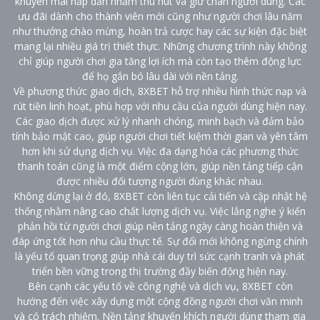
khuyến mãi hấp dẫn nhằm thu hút và giữ chân người dùng. Các
ưu đãi dành cho thành viên mới cũng như người chơi lâu năm
như thưởng chào mừng, hoàn trả cược hay các sự kiện đặc biệt
mang lại nhiều giá trị thiết thực. Những chương trình này không
chỉ giúp người chơi gia tăng lợi ích mà còn tạo thêm động lực
để họ gắn bó lâu dài với nền tảng.
Về phương thức giao dịch, 8XBET hỗ trợ nhiều hình thức nạp và
rút tiền linh hoạt, phù hợp với nhu cầu của người dùng hiện nay.
Các giao dịch được xử lý nhanh chóng, minh bạch và đảm bảo
tính bảo mật cao, giúp người chơi tiết kiệm thời gian và yên tâm
hơn khi sử dụng dịch vụ. Việc đa dạng hóa các phương thức
thanh toán cũng là một điểm cộng lớn, giúp nền tảng tiếp cận
được nhiều đối tượng người dùng khác nhau.
Không dừng lại ở đó, 8XBET còn liên tục cải tiến và cập nhật hệ
thống nhằm nâng cao chất lượng dịch vụ. Việc lắng nghe ý kiến
phản hồi từ người chơi giúp nền tảng ngày càng hoàn thiện và
đáp ứng tốt hơn nhu cầu thực tế. Sự đổi mới không ngừng chính
là yếu tố quan trọng giúp nhà cái duy trì sức cạnh tranh và phát
triển bền vững trong thị trường đầy biến động hiện nay.
Bên cạnh các yếu tố về công nghệ và dịch vụ, 8XBET còn
hướng đến việc xây dựng một cộng đồng người chơi văn minh
và có trách nhiệm. Nền tảng khuyến khích người dùng tham gia