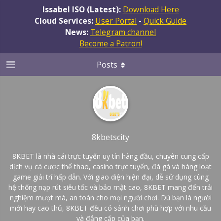
Issabel ISO (Latest):
Download Here
Cloud Services:
User Portal
-
Quick Guide
News:
Telegram channel
Become a Patron!
Posts
8kbetscity
8KBET là nhà cái trực tuyến uy tín hàng đầu, chuyên cung cấp
dịch vụ cá cược thể thao, casino trực tuyến, đá gà và hàng loạt
game giải trí hấp dẫn. Với giao diện hiện đại, dễ sử dụng cùng
hệ thống nạp rút siêu tốc và bảo mật cao, 8KBET mang đến trải
nghiệm mượt mà, an toàn cho mọi người chơi. Dù bạn là người
mới hay cao thủ, 8KBET đều có sảnh chơi phù hợp với nhu cầu
và đẳng cấp của bạn.