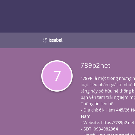
789p2net
7
"789P là một trong những nh
loạt siêu phẩm giải trí như 
tảng này sở hữu hệ thống bả
bạn yên tâm trải nghiệm mọ
Thông tin liên hệ:
- Địa chỉ: 6K Hẻm 445/26 N
Nam
- Website:
https://789p2.net
- SĐT: 0934982864