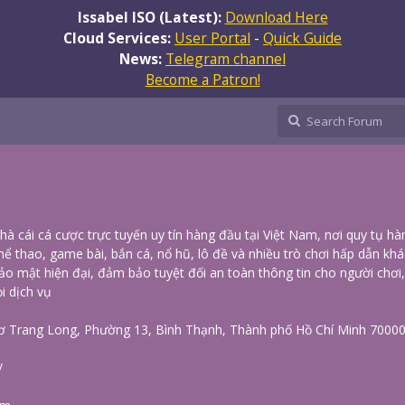
Issabel ISO (Latest):
Download Here
Cloud Services:
User Portal
-
Quick Guide
News:
Telegram channel
Become a Patron!
à cái cá cược trực tuyến uy tín hàng đầu tại Việt Nam, nơi quy tụ hà
thể thao, game bài, bắn cá, nổ hũ, lô đề và nhiều trò chơi hấp dẫn kh
o mật hiện đại, đảm bảo tuyệt đối an toàn thông tin cho người chơi,
i dịch vụ
ơ Trang Long, Phường 13, Bình Thạnh, Thành phố Hồ Chí Minh 70000,
/