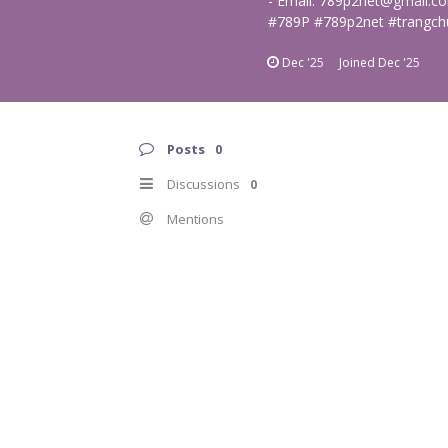
- Email: 789p2net@gmail.c
#789P #789p2net #trangc
Dec '25
Joined
Dec '25
Posts
0
Discussions
0
Mentions