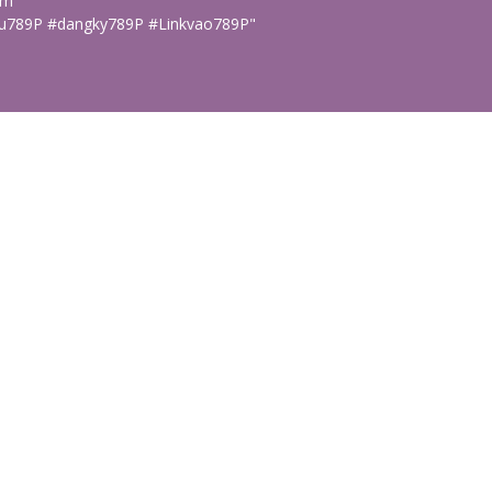
om
hu789P #dangky789P #Linkvao789P"