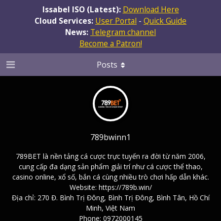
Issabel ISO (Latest):
Download Here
Cloud Services:
User Portal
-
Quick Guide
News:
Telegram channel
Become a Patron!
Posts
789bwinn1
789BET là nền tảng cá cược trực tuyến ra đời từ năm 2006,
cung cấp đa dạng sản phẩm giải trí như cá cược thể thao,
casino online, xổ số, bắn cá cùng nhiều trò chơi hấp dẫn khác.
Website:
https://789b.win/
Địa chỉ: 270 Đ. Bình Trị Đông, Bình Trị Đông, Bình Tân, Hồ Chí
Minh, Việt Nam
Phone: 0972000145