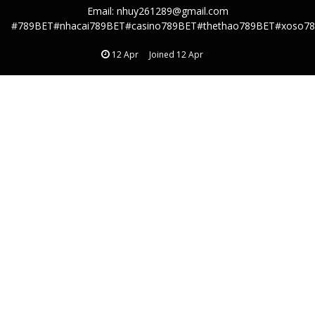
Email: nhuy261289@gmail.com
#789BET#nhacai789BET#casino789BET#thethao789BET#xoso7
12 Apr
Joined
12 Apr