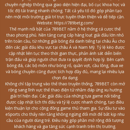
chuyên nghiệp thông qua giao diện hiện đại, bố cục khoa học và
tốc độ tải trang nhanh chóng. Tất cả yếu tố đó góp phần tạo
nên một môi trường giải trí trực tuyến thân thiện và dễ tiếp cận.
Website:
https://789betg.com/
Thế mạnh nổi bật của 789BET nằm ở hệ thống cá cược thể
thao phong phú. Nền tảng cung cấp hàng loạt giải đấu lớn nhỏ
trên toàn cầu, từ những giải bóng đá danh tiếng tại châu Âu cho
đến các giải đấu khu vực tại châu Á và Nam Mỹ. Tỷ lệ kèo được
cập nhật liên tục theo thời gian thực, phản ánh sát diễn biến
trận đấu và giúp người chơi đưa ra quyết định hợp lý. Bên cạnh
bóng đá, các bộ môn như bóng rổ, quần vợt, cầu lông, đua xe
và bóng chuyền cũng được tích hợp đầy đủ, mang lại nhiều lựa
chọn đa dạng.
Không chỉ tập trung vào thể thao truyền thống, 789BET còn mở
rộng sang lĩnh vực thể thao điện tử nhằm đáp ứng xu hướng
giải trí hiện đại. Các giải đấu của những tựa game nổi tiếng
được cập nhật lịch thi đấu và tỷ lệ cược nhanh chóng, tạo điều
kiện thuận lợi cho cộng đồng game thủ tham gia. Sự đầu tư vào
eSports cho thấy nền tảng không ngừng đổi mới để bắt kịp nhu
cầu của người dùng trẻ. Điều này góp phần mở rộng đối tượng
khách hàng và gia tăng sức cạnh tranh trên thị trường.