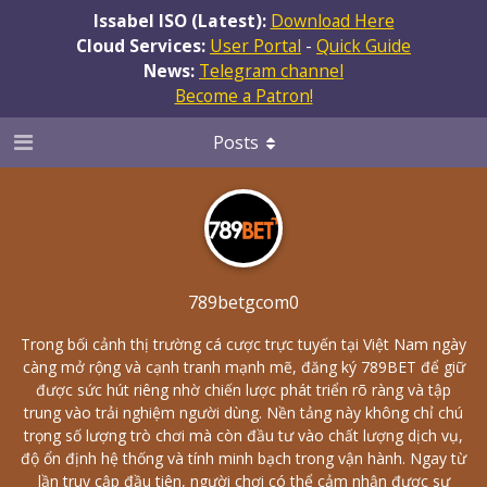
Issabel ISO (Latest):
Download Here
Cloud Services:
User Portal
-
Quick Guide
News:
Telegram channel
Become a Patron!
Posts
789betgcom0
Trong bối cảnh thị trường cá cược trực tuyến tại Việt Nam ngày
càng mở rộng và cạnh tranh mạnh mẽ, đăng ký 789BET để giữ
được sức hút riêng nhờ chiến lược phát triển rõ ràng và tập
trung vào trải nghiệm người dùng. Nền tảng này không chỉ chú
trọng số lượng trò chơi mà còn đầu tư vào chất lượng dịch vụ,
độ ổn định hệ thống và tính minh bạch trong vận hành. Ngay từ
lần truy cập đầu tiên, người chơi có thể cảm nhận được sự