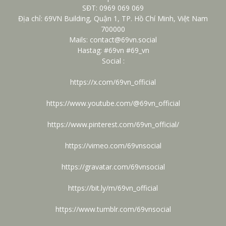
SĐT: 0969 069 069
Địa chỉ: 69VN Building, Quận 1, TP. Hồ Chí Minh, Việt Nam
700000
Mails: contact@69vn.social
Hastag: #69vn #69_vn
Social :
https://x.com/69vn_official
https://www.youtube.com/@69vn_official
https://www.pinterest.com/69vn_official/
https://vimeo.com/69vnsocial
https://gravatar.com/69vnsocial
https://bit.ly/m/69vn_official
https://www.tumblr.com/69vnsocial