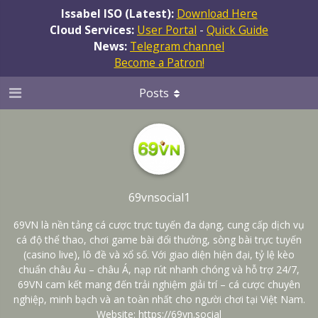
Issabel ISO (Latest):
Download Here
Cloud Services:
User Portal
-
Quick Guide
News:
Telegram channel
Become a Patron!
Posts
69vnsocial1
69VN là nền tảng cá cược trực tuyến đa dạng, cung cấp dịch vụ
cá độ thể thao, chơi game bài đổi thưởng, sòng bài trực tuyến
(casino live), lô đề và xổ số. Với giao diện hiện đại, tỷ lệ kèo
chuẩn châu Âu – châu Á, nạp rút nhanh chóng và hỗ trợ 24/7,
69VN cam kết mang đến trải nghiệm giải trí – cá cược chuyên
nghiệp, minh bạch và an toàn nhất cho người chơi tại Việt Nam.
Website:
https://69vn.social