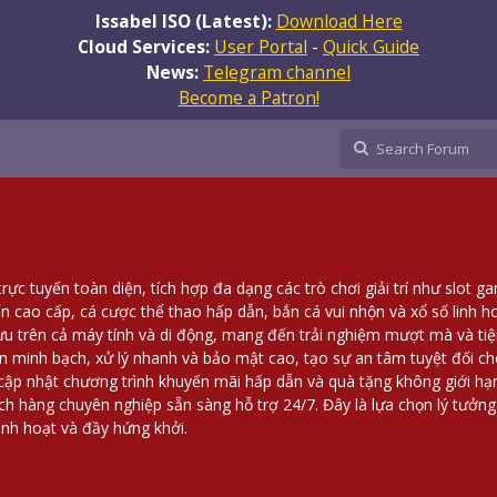
Issabel ISO (Latest):
Download Here
Cloud Services:
User Portal
-
Quick Guide
News:
Telegram channel
Become a Patron!
ực tuyến toàn diện, tích hợp đa dạng các trò chơi giải trí như slot g
n cao cấp, cá cược thể thao hấp dẫn, bắn cá vui nhộn và xổ số linh ho
 ưu trên cả máy tính và di động, mang đến trải nghiệm mượt mà và tiện
án minh bạch, xử lý nhanh và bảo mật cao, tạo sự an tâm tuyệt đối c
cập nhật chương trình khuyến mãi hấp dẫn và quà tặng không giới hạ
h hàng chuyên nghiệp sẵn sàng hỗ trợ 24/7. Đây là lựa chọn lý tưởng
linh hoạt và đầy hứng khởi.