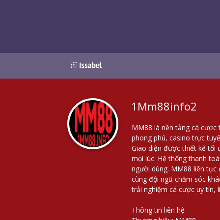
1Mm88info2
MM88 là nền tảng cá cược tr
phong phú, casino trực tuyế
Giao diện được thiết kế tối
mọi lúc. Hệ thống thanh to
người dùng. MM88 liên tục 
cùng đội ngũ chăm sóc khác
trải nghiệm cá cược uy tín, 
Thông tin liên hệ