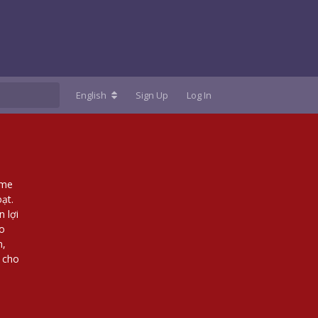
English
Sign Up
Log In
ame
ạt.
 lợi
ho
n,
 cho