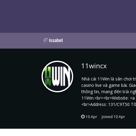
11wincx
Nhà cái 11Win là sân chơi 
casino live và game bài. Gi
thông tin, mang đến trải ngh
11Win.<br><br>Website: <a 
<br>Address: 131/C9T50 Tô
10 Apr
Joined
10 Apr