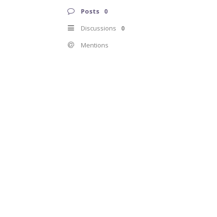
Posts
0
Discussions
0
Mentions