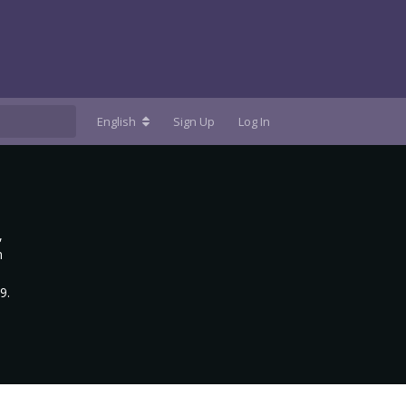
English
Sign Up
Log In
,
n
9.