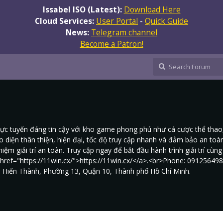
Issabel ISO (Latest):
Download Here
Cloud Services:
User Portal
-
Quick Guide
News:
Telegram channel
Become a Patron!
trực tuyến đáng tin cậy với kho game phong phú như cá cược thể thao
ao diện thân thiện, hiện đại, tốc độ truy cập nhanh và đảm bảo an toà
iệm giải trí an toàn. Truy cập ngay để bắt đầu hành trình giải trí cùng
href="https://11win.cx/">https://11win.cx/</a>.<br>Phone: 091256498
 Hiến Thành, Phường 13, Quận 10, Thành phố Hồ Chí Minh.