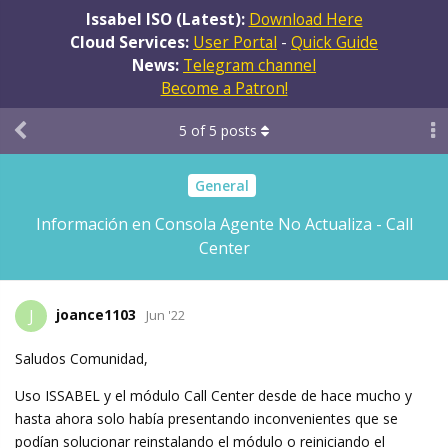
Issabel ISO (Latest):
Download Here
Cloud Services:
User Portal
-
Quick Guide
News:
Telegram channel
Become a Patron!
5
of
5
posts
General
Información en Consola Agente No Actualiza - Call
Center
joance1103
J
Jun '22
Saludos Comunidad,
Uso ISSABEL y el módulo Call Center desde de hace mucho y
hasta ahora solo había presentando inconvenientes que se
podían solucionar reinstalando el módulo o reiniciando el