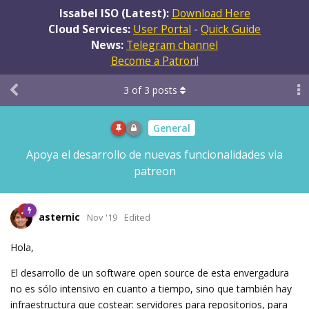
Issabel ISO (Latest):
Download Here
Cloud Services:
User Portal
-
Quick Guide
News:
Telegram channel
Become a Patron!
3
of
3
posts
General
Apoya el desarrollo de nuevas funcionalidades via
patreon
asternic
Nov '19
Edited
Hola,
El desarrollo de un software open source de esta envergadura
no es sólo intensivo en cuanto a tiempo, sino que también hay
infraestructura que costear: servidores para repositorios, para