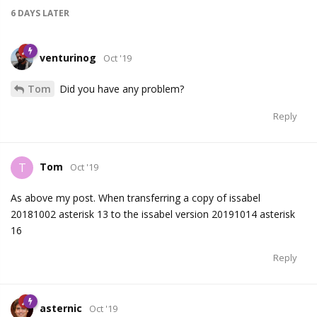
6 DAYS
LATER
venturinog
Oct '19
Tom
Did you have any problem?
Reply
Tom
T
Oct '19
As above my post. When transferring a copy of issabel
20181002 asterisk 13 to the issabel version 20191014 asterisk
16
Reply
asternic
Oct '19