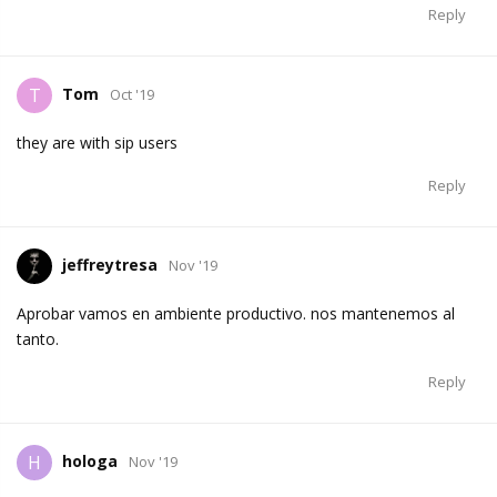
Reply
Tom
T
Oct '19
they are with sip users
Reply
jeffreytresa
Nov '19
Aprobar vamos en ambiente productivo. nos mantenemos al
tanto.
Reply
hologa
H
Nov '19