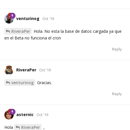
venturinog
Oct '19
RiveraPer
Hola. No esta la base de datos cargada ya que
en el Beta no funciona el cron
Reply
RiveraPer
Oct '19
venturinog
Gracias.
Reply
asternic
Oct '19
Hola
RiveraPer
,