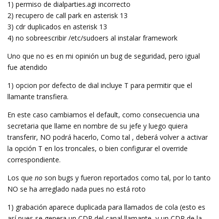
1) permiso de dialparties.agi incorrecto
2) recupero de call park en asterisk 13
3) cdr duplicados en asterisk 13
4) no sobreescribir /etc/sudoers al instalar framework
Uno que no es en mi opinión un bug de seguridad, pero igual
fue atendido
1) opcion por defecto de dial incluye T para permitir que el
llamante transfiera.
En este caso cambiamos el default, como consecuencia una
secretaria que llame en nombre de su jefe y luego quiera
transferir, NO podrá hacerlo, Como tal , deberá volver a activar
la opción T en los troncales, o bien configurar el override
correspondiente.
Los que
no
son bugs y fueron reportados como tal, por lo tanto
NO se ha arreglado nada pues no está roto
1) grabación aparece duplicada para llamados de cola (esto es
así pues se genera un CDR del canal llamante, y un CDR de la