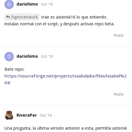
dariohimo
D
Oct '19
hgmnetwork
trae es asterisk16 lo que entiendo.
instalas normal con el script, y después activas repo beta.
Reply
dariohimo
D
Oct '19
Bete repo:
https://sourceforge.net/projects/issabelpbx/files/Issabel%2
04/
Reply
RiveraPer
Oct '19
Una pregunta, la ultima versión anterior a esta, permitía asterisk