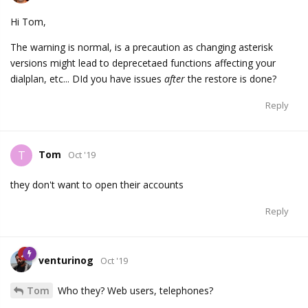
Hi Tom,
The warning is normal, is a precaution as changing asterisk
versions might lead to deprecetaed functions affecting your
dialplan, etc... DId you have issues
after
the restore is done?
Reply
Tom
T
Oct '19
they don't want to open their accounts
Reply
venturinog
Oct '19
Tom
Who they? Web users, telephones?