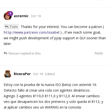
asternic
Oct '19
Tom
Thanks for your interest. You can become a patron (
http://www.patreon.com/issabel
) , if we reach some goal,
we might push development of pjsip support in GUI sooner than
later.
Reply
fmoses
replied to this.
RiveraPer
Oct '19
Edited
Estoy con la prueba de la nueva ISO (beta) con asterisk 16.
Detecto fallo al crear una cola con agentes dinámicos.
Agrego 3 agentes 8110,0 8111,0 y 8112,0. Al enviar cambios
veo que desaparecen los dos primeros y solo queda el 8112, y
al aplicar cambios veo un WARNIG en la consola: