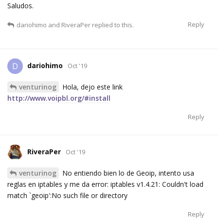
Saludos.
Reply
dariohimo
and
RiveraPer
replied to this.
dariohimo
D
Oct '19
venturinog
Hola, dejo este link
http://www.voipbl.org/#install
Reply
RiveraPer
Oct '19
venturinog
No entiendo bien lo de Geoip, intento usa
reglas en iptables y me da error: iptables v1.4.21: Couldn't load
match `geoip':No such file or directory
Reply