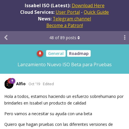
Issabel ISO (Latest):
Download Here
Cloud Services:
User Portal
-
Quick Guide
News:
Telegram channel
Become a Patron!
48
of
89
posts
General
Roadmap
Lanzamiento Nuevo ISO Beta para Pruebas
Alfio
Oct '19
Edited
Hola a todos, estamos haciendo un esfuerzo sobrehumano por
brindarles en Issabel un producto de calidad
Pero vamos a necesitar su ayuda con una beta
Quiero que hagan pruebas con las diferentes versiones de