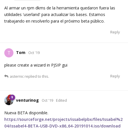
Al armar un rpm dkms de la herramienta quedaron fuera las
utilidades 'userland' para actualizar las bases. Estamos
trabajando en resolverlo para el próximo beta público.
Reply
Tom
T
Oct '19
please create a wizard in PJSIP gui
Reply
asternic
replied to this.
venturinog
Oct '19
Edited
Nueva BETA disponible.
https://sourceforge.net/projects/issabelpbx/files/Issabel%2
04/issabel4-BETA-USB-DVD-x86_64-20191014.iso/download