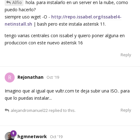
Alfio
hola. para instalarlo en un server en la nube, como
puedo hacerlo?
siempre uso wget -O -
http://repo.issabel.org/issabel4-
netinstall.sh
| bash pero este instala asterisk 11.
tengo varias centrales con issabel y quiero poner alguna en
produccion con este nuevo asterisk 16
Reply
Rejonathan
R
Oct '19
Imagino que al igual que vultr.com te deja subir una ISO.. para
que lo puedas instalar...
Reply
alejandromanuel22
replied to this.
hgmnetwork
Oct '19