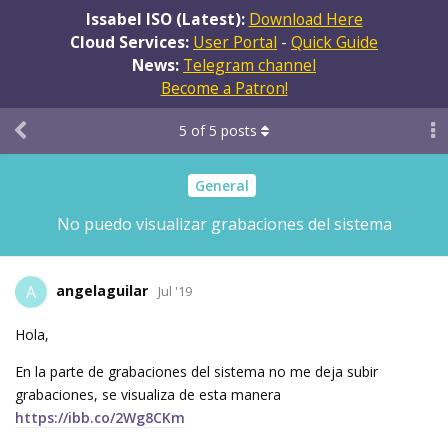
Issabel ISO (Latest):
Download Here
Cloud Services:
User Portal
-
Quick Guide
News:
Telegram channel
Become a Patron!
5
of
5
posts
General
No puedo visualizar grabaciones del sistema
angelaguilar
A
Jul '19
Hola,
En la parte de grabaciones del sistema no me deja subir
grabaciones, se visualiza de esta manera
https://ibb.co/2Wg8CKm