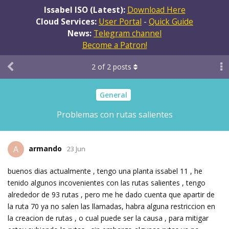
Issabel ISO (Latest):
Download Here
Cloud Services:
User Portal
-
Quick Guide
News:
Telegram channel
Become a Patron!
2
of
2
posts
General
Problemas con rutas salientes
armando
A
23 Jun
buenos dias actualmente , tengo una planta issabel 11 , he
tenido algunos incovenientes con las rutas salientes , tengo
alrededor de 93 rutas , pero me he dado cuenta que apartir de
la ruta 70 ya no salen las llamadas, habra alguna restriccion en
la creacion de rutas , o cual puede ser la causa , para mitigar