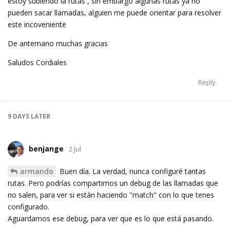
estoy subiendo la rutas , sin embargo algunas rutas ya no
pueden sacar llamadas, alguien me puede orientar para resolver
este incoveniente
De antemano muchas gracias
Saludos Cordiales
Reply
9 DAYS
LATER
benjange
2 Jul
armando
Buen día. La verdad, nunca configuré tantas
rutas. Pero podrías compartirnos un debug de las llamadas que
no salen, para ver si están haciendo "match" con lo que tenes
configurado.
Aguardamos ese debug, para ver que es lo que está pasando.