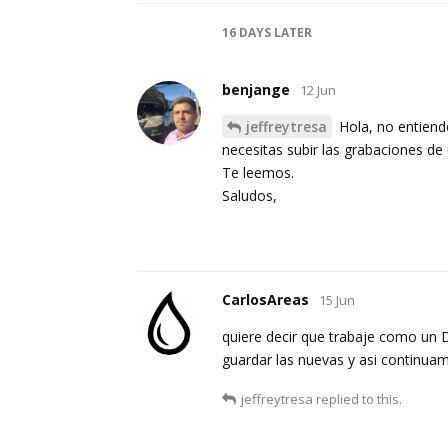
16 DAYS
LATER
benjange
12 Jun
jeffreytresa
Hola, no entiendo
necesitas subir las grabaciones de
Te leemos.
Saludos,
CarlosAreas
15 Jun
quiere decir que trabaje como un D
guardar las nuevas y asi continua
jeffreytresa
replied to this.