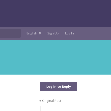
English
Sign Up
Log In
Log In to Reply
Original Post
Reply