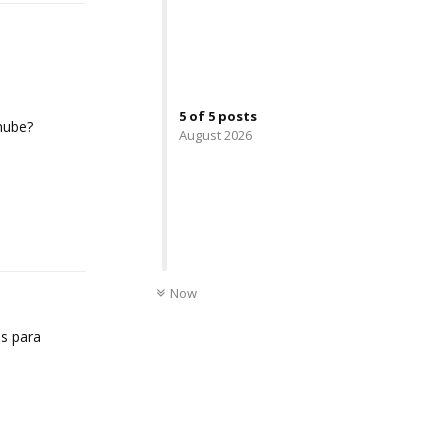
5
of
5
posts
nube?
August 2026
Reply
UNREAD
Now
as para
Reply