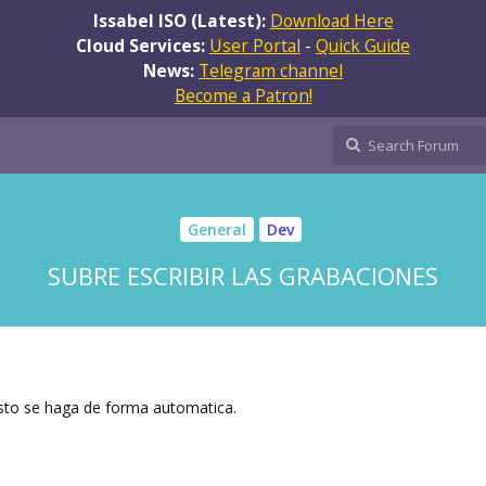
Issabel ISO (Latest):
Download Here
Cloud Services:
User Portal
-
Quick Guide
News:
Telegram channel
Become a Patron!
General
Dev
SUBRE ESCRIBIR LAS GRABACIONES
sto se haga de forma automatica.