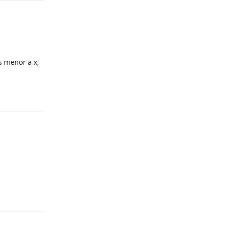
s menor a x,
Reply
Reply