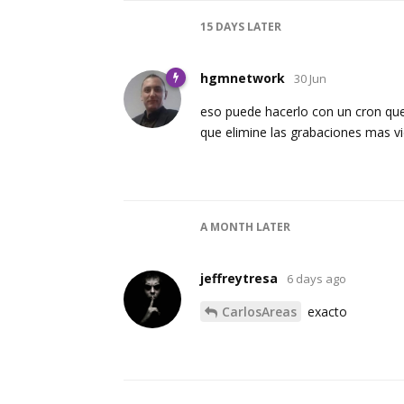
15 DAYS
LATER
hgmnetwork
30 Jun
eso puede hacerlo con un cron que
que elimine las grabaciones mas vi
A MONTH
LATER
jeffreytresa
6 days ago
CarlosAreas
exacto