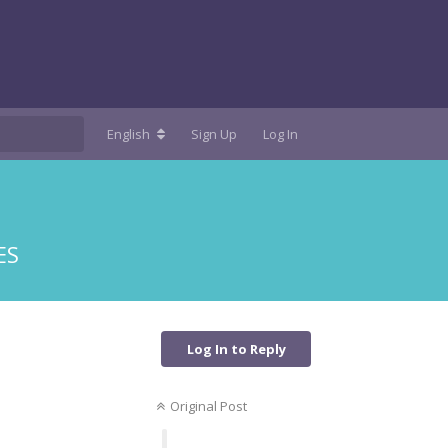
English
Sign Up
Log In
ES
Log In to Reply
Original Post
Reply