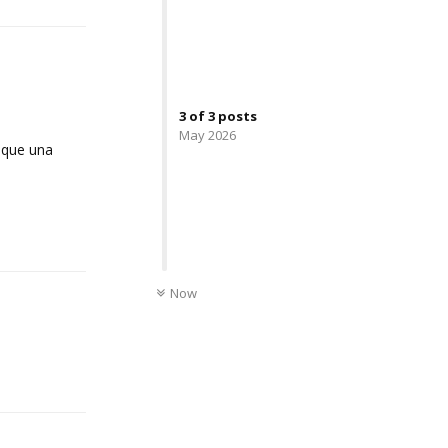
3
of
3
posts
May 2026
 que una
Reply
UNREAD
Now
Reply