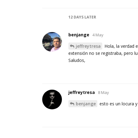
12 DAYS
LATER
benjange
4 May
jeffreytresa
Hola, la verdad 
extensión no se registraba, pero lue
Saludos,
jeffreytresa
8 May
benjange
esto es un locura y