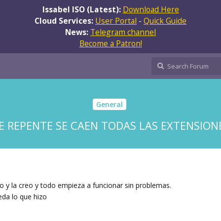
Issabel ISO (Latest):
Download Here
Cloud Services:
User Portal
-
Quick Guide
News:
Telegram channel
Become a Patron!
General
E REPENTE SE CAEN TODAS LAS EXTENSION
vo y la creo y todo empieza a funcionar sin problemas.
eda lo que hizo