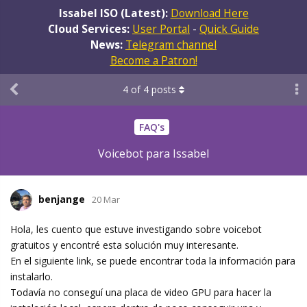
Issabel ISO (Latest):
Download Here
Cloud Services:
User Portal
-
Quick Guide
News:
Telegram channel
Become a Patron!
4
of
4
posts
FAQ's
Voicebot para Issabel
benjange
20 Mar
Hola, les cuento que estuve investigando sobre voicebot
gratuitos y encontré esta solución muy interesante.
En el siguiente link, se puede encontrar toda la información para
instalarlo.
Todavía no conseguí una placa de video GPU para hacer la