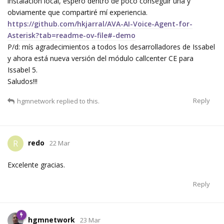
instalación local, espero dentro de poco conseguir una y
obviamente que compartiré mí experiencia.
https://github.com/hkjarral/AVA-AI-Voice-Agent-for-
Asterisk?tab=readme-ov-file#-demo
P/d: mís agradecimientos a todos los desarrolladores de Issabel
y ahora está nueva versión del módulo callcenter CE para
Issabel 5.
Saludos!!!
Reply
hgmnetwork
replied to this.
redo
R
22 Mar
Excelente gracias.
Reply
hgmnetwork
23 Mar