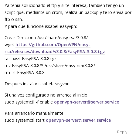
Ya tenía solucionado el ftp y si te interesa, tambien tengo un
script que, mediante un crom, realiza un backup y te lo envía por
ftp o ssh.
Y para que funcione issabel-easyvpn:
Crear Directorio /usr/share/easy-rsa/3.0.8/
wget
https://github.com/OpenVPN/easy-
rsa/releases/download/v3.0.8/EasyRSA-3.0.8.tgz
tar -xvzf EasyRSA-3.0.8.tgz
mv EasyRSA-3.0.8/* /usr/share/easy-rsa/3.0.8/
rm -rf EasyRSA-3.0.8
Despues instalar issabel-easyvpn
Si una vez configurado no arranca al inicio
sudo systemctl -f enable
openvpn-server@server.service
Para arrancarlo manualmente
sudo systemctl start
openvpn-server@server.service
Reply