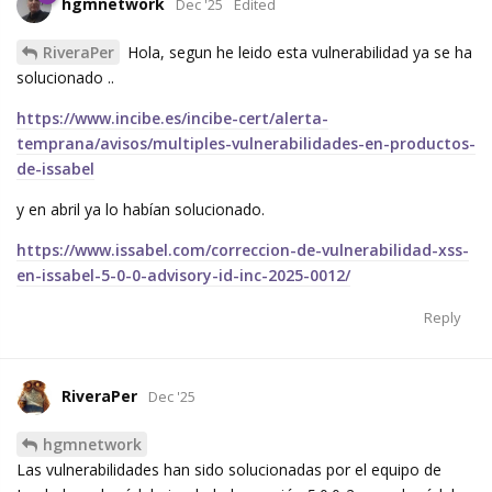
hgmnetwork
Dec '25
Edited
RiveraPer
Hola, segun he leido esta vulnerabilidad ya se ha
solucionado ..
https://www.incibe.es/incibe-cert/alerta-
temprana/avisos/multiples-vulnerabilidades-en-productos-
de-issabel
y en abril ya lo habían solucionado.
https://www.issabel.com/correccion-de-vulnerabilidad-xss-
en-issabel-5-0-0-advisory-id-inc-2025-0012/
Reply
RiveraPer
Dec '25
hgmnetwork
Las vulnerabilidades han sido solucionadas por el equipo de