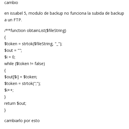
cambio
en issabel 5, modulo de backup no funciona la subida de backup
a un FTP.
/**function obtainList($fileString)
{
$token = strtok($fileString, "_");
$out = "";
$i = 0;
while ($token != false)
{
$out[$i] = $token;
$token = strtok(";");
$i++;
}
return $out;
}
cambiarlo por esto