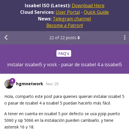
Issabel ISO (Latest):
Download Here
Cloud Services:
User Portal
-
Quick Guide
News:
Telegram channel
Become a Patron!
22
of
22
posts
FAQ's
instalar issabel5 y vosk - pasar de issabel 4 a issabel5
hgmnetwork
Nov '25
Hola, comparto este post para quienes quieran instalar issabel 5
o pasar de issabel 4 a issabel 5 puedan hacerlo más fácil.
A tener en cuenta en issabel 5 por defecto se usa pjsip puerto
5060 y sip 5066 en la instalación pueden cambiarlo. y tiene
asterisk 16 y 18.