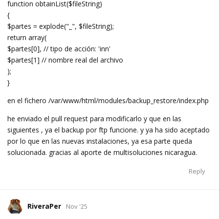
function obtainList($fileString)
{
$partes = explode("_", $fileString);
return array(
$partes[0], // tipo de acción: 'inn'
$partes[1] // nombre real del archivo
);
}
en el fichero /var/www/html/modules/backup_restore/index.php
he enviado el pull request para modificarlo y que en las
siguientes , ya el backup por ftp funcione. y ya ha sido aceptado
por lo que en las nuevas instalaciones, ya esa parte queda
solucionada. gracias al aporte de multisoluciones nicaragua.
Reply
RiveraPer
Nov '25