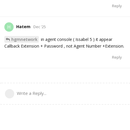
Reply
Hatem
H
Dec '25
hgmnetwork
in agent console ( Issabel 5 ) it appear
Callback Extension + Password , not Agent Number +Extension.
Reply
Write a Reply...