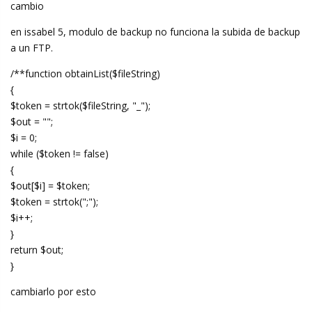
cambio
en issabel 5, modulo de backup no funciona la subida de backup
a un FTP.
/**function obtainList($fileString)
{
$token = strtok($fileString, "_");
$out = "";
$i = 0;
while ($token != false)
{
$out[$i] = $token;
$token = strtok(";");
$i++;
}
return $out;
}
cambiarlo por esto