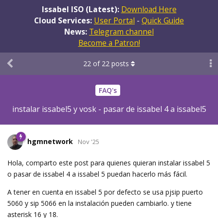
Issabel ISO (Latest):
Download Here
Cloud Services:
User Portal
-
Quick Guide
News:
Telegram channel
Become a Patron!
22
of
22
posts
FAQ's
instalar issabel5 y vosk - pasar de issabel 4 a issabel5
hgmnetwork
Nov '25
Hola, comparto este post para quienes quieran instalar issabel 5
o pasar de issabel 4 a issabel 5 puedan hacerlo más fácil.
A tener en cuenta en issabel 5 por defecto se usa pjsip puerto
5060 y sip 5066 en la instalación pueden cambiarlo. y tiene
asterisk 16 y 18.