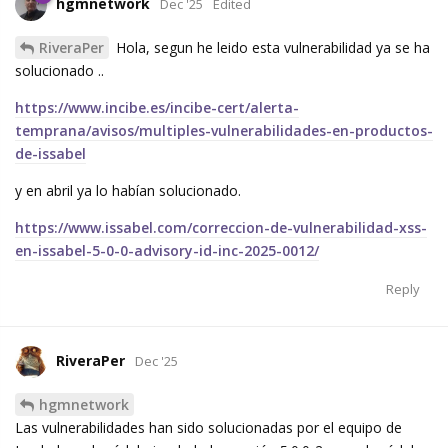
hgmnetwork
Dec '25
Edited
RiveraPer
Hola, segun he leido esta vulnerabilidad ya se ha
solucionado ..
https://www.incibe.es/incibe-cert/alerta-
temprana/avisos/multiples-vulnerabilidades-en-productos-
de-issabel
y en abril ya lo habían solucionado.
https://www.issabel.com/correccion-de-vulnerabilidad-xss-
en-issabel-5-0-0-advisory-id-inc-2025-0012/
Reply
RiveraPer
Dec '25
hgmnetwork
Las vulnerabilidades han sido solucionadas por el equipo de