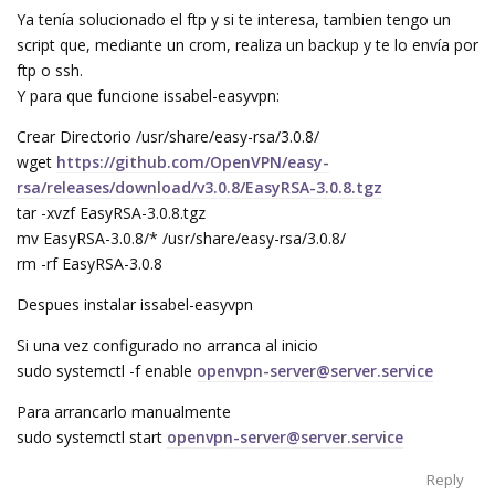
Ya tenía solucionado el ftp y si te interesa, tambien tengo un
script que, mediante un crom, realiza un backup y te lo envía por
ftp o ssh.
Y para que funcione issabel-easyvpn:
Crear Directorio /usr/share/easy-rsa/3.0.8/
wget
https://github.com/OpenVPN/easy-
rsa/releases/download/v3.0.8/EasyRSA-3.0.8.tgz
tar -xvzf EasyRSA-3.0.8.tgz
mv EasyRSA-3.0.8/* /usr/share/easy-rsa/3.0.8/
rm -rf EasyRSA-3.0.8
Despues instalar issabel-easyvpn
Si una vez configurado no arranca al inicio
sudo systemctl -f enable
openvpn-server@server.service
Para arrancarlo manualmente
sudo systemctl start
openvpn-server@server.service
Reply