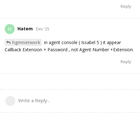
Reply
Hatem
H
Dec '25
hgmnetwork
in agent console ( Issabel 5 ) it appear
Callback Extension + Password , not Agent Number +Extension.
Reply
Write a Reply...