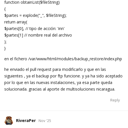
function obtainList($fileString)
{
$partes = explode("_", $fileString);
return array(
$partes[0], // tipo de acción: 'inn'
$partes[1] // nombre real del archivo
);
}
en el fichero /var/www/html/modules/backup_restore/index.php
he enviado el pull request para modificarlo y que en las
siguientes , ya el backup por ftp funcione. y ya ha sido aceptado
por lo que en las nuevas instalaciones, ya esa parte queda
solucionada. gracias al aporte de multisoluciones nicaragua.
Reply
RiveraPer
Nov '25