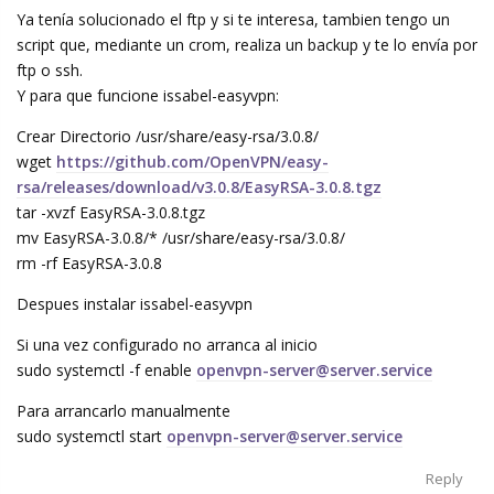
Ya tenía solucionado el ftp y si te interesa, tambien tengo un
script que, mediante un crom, realiza un backup y te lo envía por
ftp o ssh.
Y para que funcione issabel-easyvpn:
Crear Directorio /usr/share/easy-rsa/3.0.8/
wget
https://github.com/OpenVPN/easy-
rsa/releases/download/v3.0.8/EasyRSA-3.0.8.tgz
tar -xvzf EasyRSA-3.0.8.tgz
mv EasyRSA-3.0.8/* /usr/share/easy-rsa/3.0.8/
rm -rf EasyRSA-3.0.8
Despues instalar issabel-easyvpn
Si una vez configurado no arranca al inicio
sudo systemctl -f enable
openvpn-server@server.service
Para arrancarlo manualmente
sudo systemctl start
openvpn-server@server.service
Reply