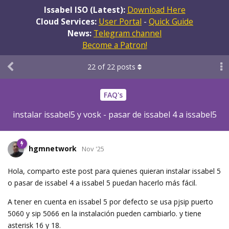
Issabel ISO (Latest):
Download Here
Cloud Services:
User Portal
-
Quick Guide
News:
Telegram channel
Become a Patron!
22
of
22
posts
FAQ's
instalar issabel5 y vosk - pasar de issabel 4 a issabel5
hgmnetwork
Nov '25
Hola, comparto este post para quienes quieran instalar issabel 5
o pasar de issabel 4 a issabel 5 puedan hacerlo más fácil.
A tener en cuenta en issabel 5 por defecto se usa pjsip puerto
5060 y sip 5066 en la instalación pueden cambiarlo. y tiene
asterisk 16 y 18.