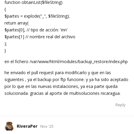
function obtainList($fileString)
{
$partes = explode("_", $fileString);
return array(
$partes[0], // tipo de acción: 'inn'
$partes[1] // nombre real del archivo
);
}
en el fichero /var/www/html/modules/backup_restore/index.php
he enviado el pull request para modificarlo y que en las
siguientes , ya el backup por ftp funcione. y ya ha sido aceptado
por lo que en las nuevas instalaciones, ya esa parte queda
solucionada. gracias al aporte de multisoluciones nicaragua.
Reply
RiveraPer
Nov '25