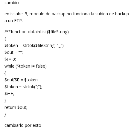
cambio
en issabel 5, modulo de backup no funciona la subida de backup
a un FTP.
/**function obtainList($fileString)
{
$token = strtok($fileString, "_");
$out = "";
$i = 0;
while ($token != false)
{
$out[$i] = $token;
$token = strtok(";");
$i++;
}
return $out;
}
cambiarlo por esto