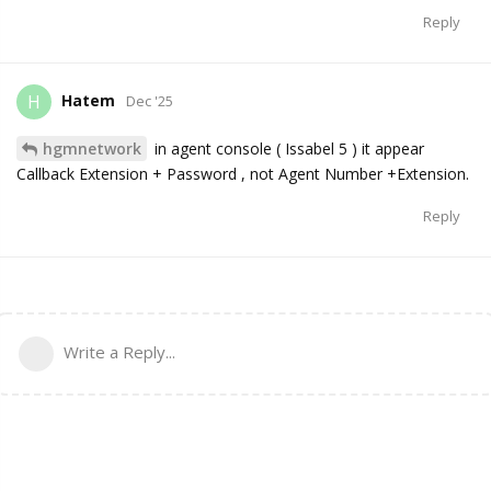
Reply
Hatem
H
Dec '25
hgmnetwork
in agent console ( Issabel 5 ) it appear
Callback Extension + Password , not Agent Number +Extension.
Reply
Write a Reply...