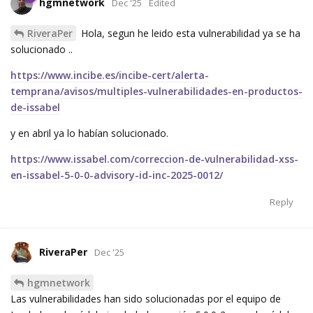
hgmnetwork
Dec '25
Edited
RiveraPer
Hola, segun he leido esta vulnerabilidad ya se ha
solucionado ..
https://www.incibe.es/incibe-cert/alerta-
temprana/avisos/multiples-vulnerabilidades-en-productos-
de-issabel
y en abril ya lo habían solucionado.
https://www.issabel.com/correccion-de-vulnerabilidad-xss-
en-issabel-5-0-0-advisory-id-inc-2025-0012/
Reply
RiveraPer
Dec '25
hgmnetwork
Las vulnerabilidades han sido solucionadas por el equipo de