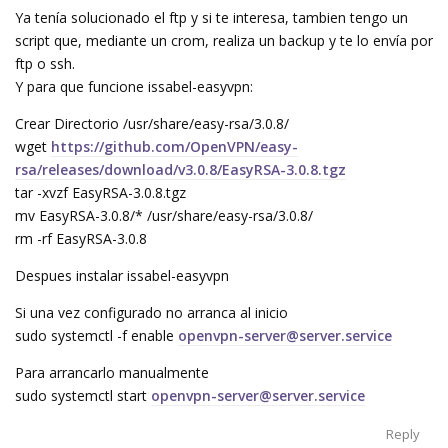
Ya tenía solucionado el ftp y si te interesa, tambien tengo un
script que, mediante un crom, realiza un backup y te lo envía por
ftp o ssh.
Y para que funcione issabel-easyvpn:
Crear Directorio /usr/share/easy-rsa/3.0.8/
wget
https://github.com/OpenVPN/easy-
rsa/releases/download/v3.0.8/EasyRSA-3.0.8.tgz
tar -xvzf EasyRSA-3.0.8.tgz
mv EasyRSA-3.0.8/* /usr/share/easy-rsa/3.0.8/
rm -rf EasyRSA-3.0.8
Despues instalar issabel-easyvpn
Si una vez configurado no arranca al inicio
sudo systemctl -f enable
openvpn-server@server.service
Para arrancarlo manualmente
sudo systemctl start
openvpn-server@server.service
Reply