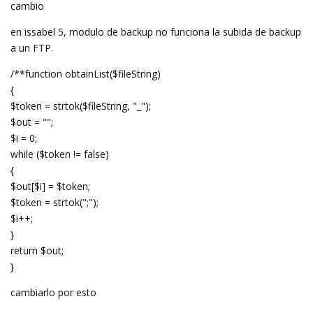
cambio
en issabel 5, modulo de backup no funciona la subida de backup
a un FTP.
/**function obtainList($fileString)
{
$token = strtok($fileString, "_");
$out = "";
$i = 0;
while ($token != false)
{
$out[$i] = $token;
$token = strtok(";");
$i++;
}
return $out;
}
cambiarlo por esto