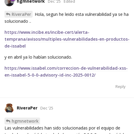
hgmnetwork
Dec '25
Edited
RiveraPer
Hola, segun he leido esta vulnerabilidad ya se ha
solucionado ..
https://www.incibe.es/incibe-cert/alerta-
temprana/avisos/multiples-vulnerabilidades-en-productos-
de-issabel
y en abril ya lo habían solucionado.
https://www.issabel.com/correccion-de-vulnerabilidad-xss-
en-issabel-5-0-0-advisory-id-inc-2025-0012/
Reply
RiveraPer
Dec '25
hgmnetwork
Las vulnerabilidades han sido solucionadas por el equipo de