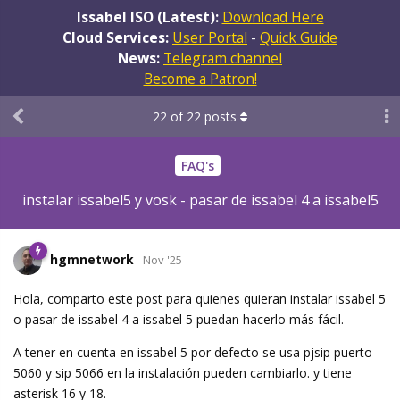
Issabel ISO (Latest):
Download Here
Cloud Services:
User Portal
-
Quick Guide
News:
Telegram channel
Become a Patron!
22
of
22
posts
FAQ's
instalar issabel5 y vosk - pasar de issabel 4 a issabel5
hgmnetwork
Nov '25
Hola, comparto este post para quienes quieran instalar issabel 5
o pasar de issabel 4 a issabel 5 puedan hacerlo más fácil.
A tener en cuenta en issabel 5 por defecto se usa pjsip puerto
5060 y sip 5066 en la instalación pueden cambiarlo. y tiene
asterisk 16 y 18.