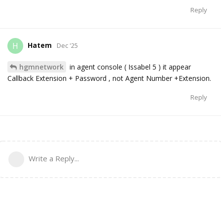
Reply
Hatem
H
Dec '25
hgmnetwork
in agent console ( Issabel 5 ) it appear
Callback Extension + Password , not Agent Number +Extension.
Reply
Write a Reply...