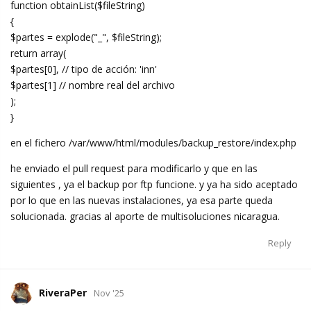
function obtainList($fileString)
{
$partes = explode("_", $fileString);
return array(
$partes[0], // tipo de acción: 'inn'
$partes[1] // nombre real del archivo
);
}
en el fichero /var/www/html/modules/backup_restore/index.php
he enviado el pull request para modificarlo y que en las
siguientes , ya el backup por ftp funcione. y ya ha sido aceptado
por lo que en las nuevas instalaciones, ya esa parte queda
solucionada. gracias al aporte de multisoluciones nicaragua.
Reply
RiveraPer
Nov '25