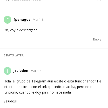
fpenagos
F
Mar '18
Ok, voy a descargarlo.
Reply
6 DAYS
LATER
jzeledon
J
Mar '18
Hola, el grupo de Telegram aún existe o esta funcionando? He
intentado unirme con el link que indican arriba, pero no me
funciona, cuando le doy join, no hace nada.
Saludos!