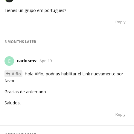
Tienes un grupo em portugues?
Reply
3 MONTHS
LATER
carlosmv
C
Apr '19
Alfio
Hola Alfio, podrias habilitar el Link nuevamente por
favor.
Gracias de antemano.
Saludos,
Reply