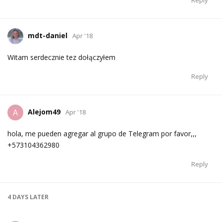
Reply
mdt-daniel
Apr '18
Witam serdecznie tez dołączyłem
Reply
Alejom49
A
Apr '18
hola, me pueden agregar al grupo de Telegram por favor,,,
+573104362980
Reply
4 DAYS
LATER