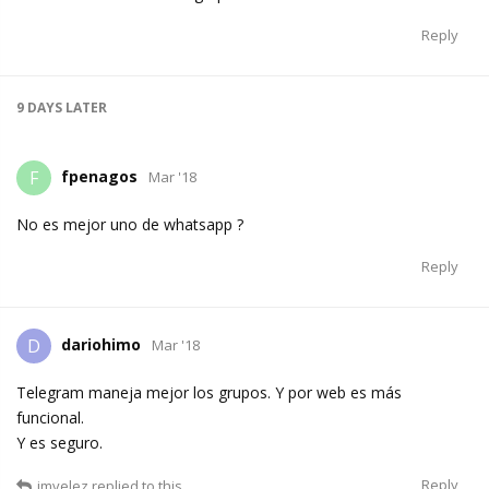
Reply
9 DAYS
LATER
fpenagos
F
Mar '18
No es mejor uno de whatsapp ?
Reply
dariohimo
D
Mar '18
Telegram maneja mejor los grupos. Y por web es más
funcional.
Y es seguro.
Reply
jmvelez
replied to this.