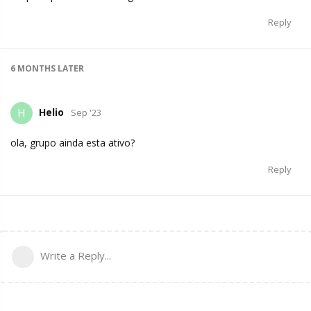
Reply
6 MONTHS
LATER
Helio
H
Sep '23
ola, grupo ainda esta ativo?
Reply
Write a Reply...