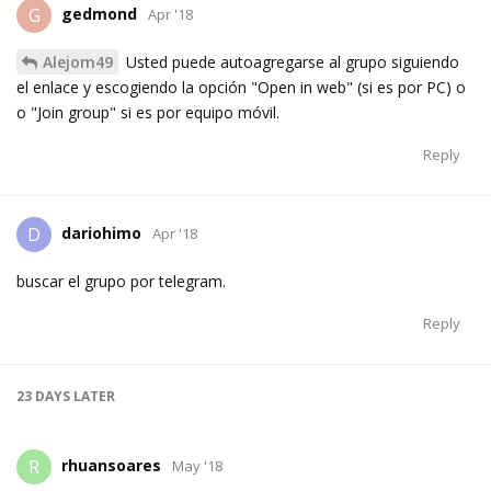
gedmond
G
Apr '18
Alejom49
Usted puede autoagregarse al grupo siguiendo
el enlace y escogiendo la opción "Open in web" (si es por PC) o
o "Join group" si es por equipo móvil.
Reply
dariohimo
D
Apr '18
buscar el grupo por telegram.
Reply
23 DAYS
LATER
rhuansoares
R
May '18