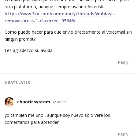
otra plataforma, aunque siempre usando Asterisk
https://www.3cx.com/community/threads/vmblast-
remove-press-1-if-correct.95646/
Como puedo hacer para que envie directamente al voicemail sin
ningun prompt?
Les agradezco su ayuda!
Reply
5 DAYS
LATER
chaoticsystem
May '22
yo tambien me uno , aunque soy nuevo solo veré los
comentarios para aprender
Reply