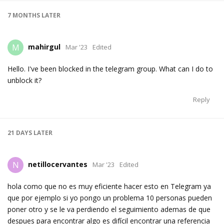
7 MONTHS
LATER
mahirgul
M
Mar '23
Edited
Hello. I've been blocked in the telegram group. What can I do to
unblock it?
Reply
21 DAYS
LATER
netillocervantes
N
Mar '23
Edited
hola como que no es muy eficiente hacer esto en Telegram ya
que por ejemplo si yo pongo un problema 10 personas pueden
poner otro y se le va perdiendo el seguimiento ademas de que
despues para encontrar algo es difícil encontrar una referencia