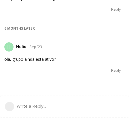
Reply
6 MONTHS
LATER
Helio
H
Sep '23
ola, grupo ainda esta ativo?
Reply
Write a Reply...