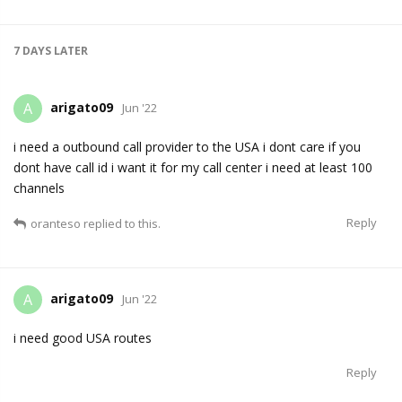
7 DAYS
LATER
arigato09
A
Jun '22
i need a outbound call provider to the USA i dont care if you
dont have call id i want it for my call center i need at least 100
channels
Reply
oranteso
replied to this.
arigato09
A
Jun '22
i need good USA routes
Reply