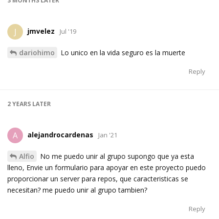
3 MONTHS
LATER
jmvelez
J
Jul '19
dariohimo
Lo unico en la vida seguro es la muerte
Reply
2 YEARS
LATER
alejandrocardenas
A
Jan '21
Alfio
No me puedo unir al grupo supongo que ya esta
lleno, Envie un formulario para apoyar en este proyecto puedo
proporcionar un server para repos, que caracteristicas se
necesitan? me puedo unir al grupo tambien?
Reply