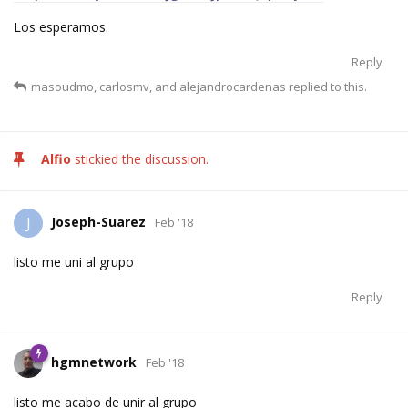
Los esperamos.
Reply
masoudmo
,
carlosmv
, and
alejandrocardenas
replied to this.
Alfio
stickied the discussion.
Joseph-Suarez
J
Feb '18
listo me uni al grupo
Reply
hgmnetwork
Feb '18
listo me acabo de unir al grupo