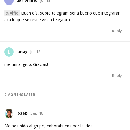
dariohimo
D
Jul '18
@Alfio
Buen día, sobre telegram seria bueno que integraran
acá lo que se resuelve en telegram.
Reply
lanay
L
Jul '18
me uni al grup. Gracias!
Reply
2 MONTHS
LATER
josep
Sep '18
Me he unido al grupo, enhorabuena por la idea.