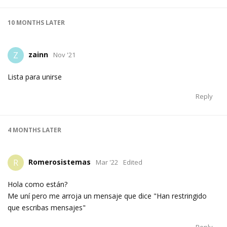
10 MONTHS
LATER
zainn
Z
Nov '21
Lista para unirse
Reply
4 MONTHS
LATER
Romerosistemas
R
Mar '22
Edited
Hola como están?
Me uní pero me arroja un mensaje que dice "Han restringido
que escribas mensajes"