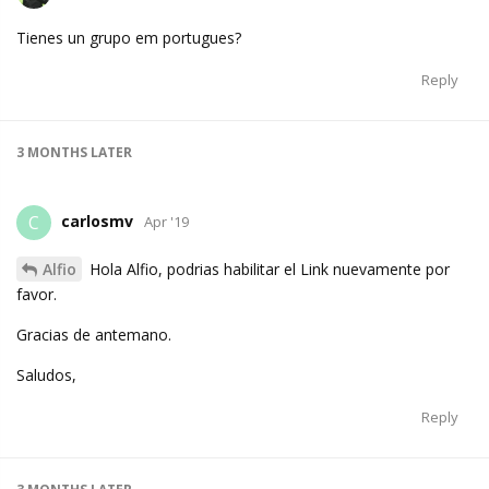
Tienes un grupo em portugues?
Reply
3 MONTHS
LATER
carlosmv
C
Apr '19
Alfio
Hola Alfio, podrias habilitar el Link nuevamente por
favor.
Gracias de antemano.
Saludos,
Reply