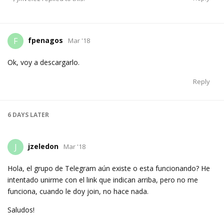
fpenagos
F
Mar '18
Ok, voy a descargarlo.
Reply
6 DAYS
LATER
jzeledon
J
Mar '18
Hola, el grupo de Telegram aún existe o esta funcionando? He
intentado unirme con el link que indican arriba, pero no me
funciona, cuando le doy join, no hace nada.
Saludos!