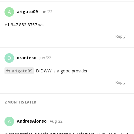
arigato09
A
Jun '22
+1 347 852 3757 ws
Reply
oranteso
O
Jun '22
arigato09
DIDWW is a good provider
Reply
2 MONTHS
LATER
AndresAlonso
A
Aug '22