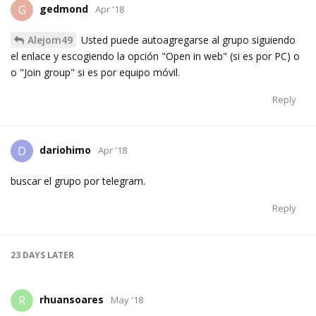
gedmond
G
Apr '18
Alejom49
Usted puede autoagregarse al grupo siguiendo
el enlace y escogiendo la opción "Open in web" (si es por PC) o
o "Join group" si es por equipo móvil.
Reply
dariohimo
D
Apr '18
buscar el grupo por telegram.
Reply
23 DAYS
LATER
rhuansoares
R
May '18