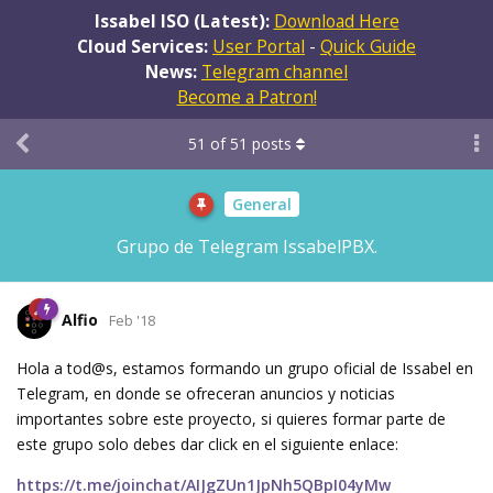
Issabel ISO (Latest):
Download Here
Cloud Services:
User Portal
-
Quick Guide
News:
Telegram channel
Become a Patron!
51
of
51
posts
General
Grupo de Telegram IssabelPBX.
Alfio
Feb '18
Hola a tod@s, estamos formando un grupo oficial de Issabel en
Telegram, en donde se ofreceran anuncios y noticias
importantes sobre este proyecto, si quieres formar parte de
este grupo solo debes dar click en el siguiente enlace:
https://t.me/joinchat/AIJgZUn1JpNh5QBpI04yMw