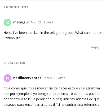
7 MONTHS
LATER
mahirgul
M
Mar '23
Edited
Hello. I've been blocked in the telegram group. What can I do to
unblock it?
Reply
21 DAYS
LATER
netillocervantes
N
Mar '23
Edited
hola como que no es muy eficiente hacer esto en Telegram ya
que por ejemplo si yo pongo un problema 10 personas pueden
poner otro y se le va perdiendo el seguimiento ademas de que
despues para encontrar algo es difícil encontrar una referencia