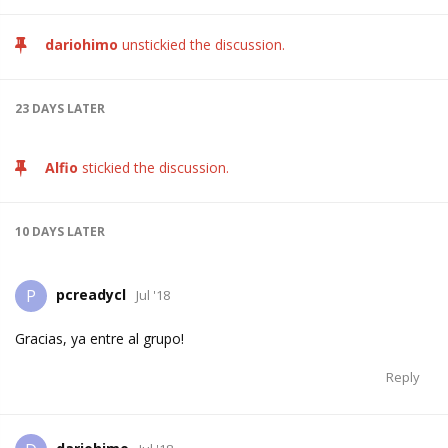
dariohimo
unstickied the discussion.
23 DAYS
LATER
Alfio
stickied the discussion.
10 DAYS
LATER
pcreadycl
P
Jul '18
Gracias, ya entre al grupo!
Reply