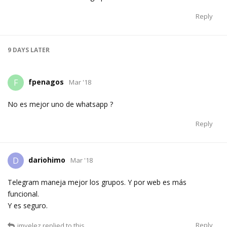
Reply
9 DAYS
LATER
fpenagos
F
Mar '18
No es mejor uno de whatsapp ?
Reply
dariohimo
D
Mar '18
Telegram maneja mejor los grupos. Y por web es más
funcional.
Y es seguro.
Reply
jmvelez
replied to this.